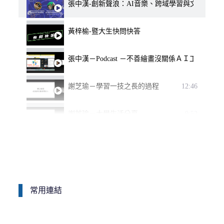
張中漢-創新聲浪：AI音樂、跨域學習與文化新視
黃梓榆-暨大生快問快答
張中漢－Podcast －不善繪畫沒關係ＡＩ工具協
謝芝瑜－學習一技之長的過程
12:46
謝芝瑜－大學生活分享
9:52
賴啟儒 - 大學生活分享
19:52
邱品萍 - 大學生活分享
11:33
常用連結
張中漢－第9屆新住民及其子女築夢計畫 築夢紀實影
1:16:49
張中漢－第10屆新住民及子女築夢計畫 築夢紀實
1:52:32