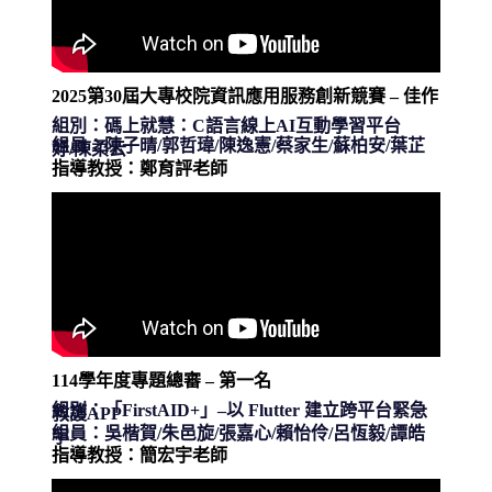
2025第30屆大專校院資訊應用服務創新競賽
– 佳作
組別：碼上就慧：C語言線上AI互動學習平台
組員：陳子晴/郭哲瑋/陳逸憲/蔡家生/蘇柏安/葉芷
妤/陳柔云
指導教授：鄭育評老師
114學年度專題總審 – 第一名
組別：「FirstAID+」–以 Flutter 建立跨平台緊急
救護APP
組員：
吳楷賀/朱邑旋/張嘉心/賴怡伶/呂恆毅/譚皓
宇
指導教授：
簡宏宇老師