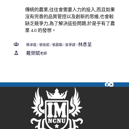
傳統的農業,往往會需要人力的投入,而且如果
沒有完善的品質管控以及創新
的思維,也會較
缺乏競爭力,為了解決這些問題,於是乎有了農
業 4.0 的發想。
林彥呈
蔡卓庭
/
張佑崧
/
張晨韜
/
吳爭諺
/
戴榮賦
老師