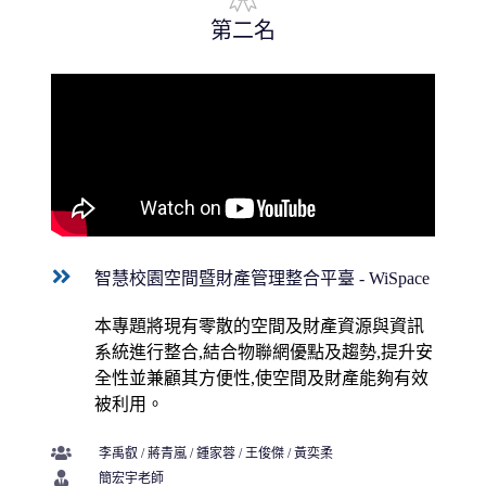
第二名
智慧校園空間暨財產管理整合平臺 - WiSpace
本專題將現有零散的空間及財產資源與資訊
系統進行整合,結合物聯網優點及趨勢,提升安
全性並兼顧其方便性,使空間及財產能夠有效
被利用。
李禹叡
/
蔣青嵐
/
鍾家蓉
/
王俊傑
/
黃奕柔
簡宏宇
老師