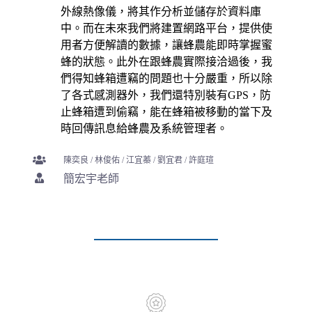
外線熱像儀，將其作分析並儲存於資料庫
中。而在未來我們將建置網路平台，提供使
用者方便解讀的數據，讓蜂農能即時掌握蜜
蜂的狀態。此外在跟蜂農實際接洽過後，我
們得知蜂箱遭竊的問題也十分嚴重，所以除
了各式感測器外，我們還特別裝有GPS，防
止蜂箱遭到偷竊，能在蜂箱被移動的當下及
時回傳訊息給蜂農及系統管理者。
陳奕良
/
林俊佑
/
江宜蓁
/
劉宜君
/
許庭瑄
簡宏宇老師