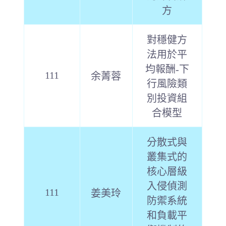
方
對穩健方
法用於平
均報酬-下
111
余菁蓉
行風險類
別投資組
合模型
分散式與
叢集式的
核心層級
入侵偵測
111
姜美玲
防禦系統
和負載平