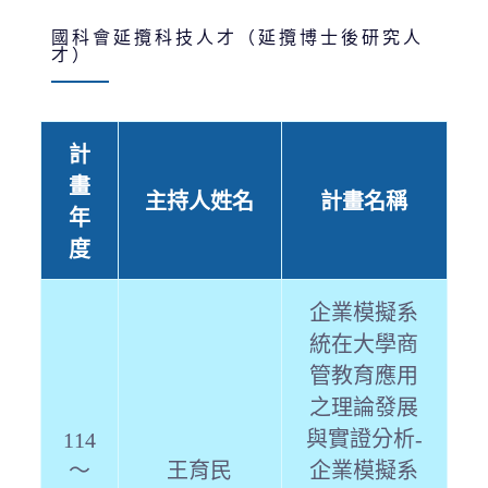
國科會延攬科技人才（延攬博士後研究人
才）
計
畫
主持人姓名
計畫名稱
年
度
企業模擬系
統在大學商
管教育應用
之理論發展
與實證分析-
114
～
王育民
企業模擬系