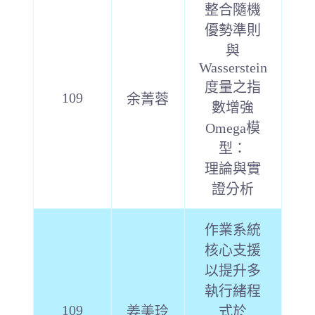
整合隨機
優勢準則
與
Wasserstein
度量之指
109
余菁蓉
數增強
Omega模
型：
理論與實
證分析
作業系統
核心支援
以提升多
執行緒程
109
姜美玲
式於