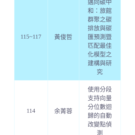
邁向碳中
和：旅館
群聚之碳
排放與碳
115~117
黃俊哲
匯預測暨
匹配最佳
化模型之
建構與研
究
使用分段
支持向量
分位數迴
114
余菁蓉
歸的自動
改變點偵
測