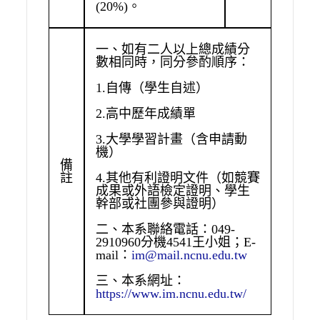
(20%)。
一、如有二人以上總成績分
數相同時，同分參酌順序：
1.自傳（學生自述）
2.高中歷年成績單
3.大學學習計畫（含申請動
機）
備
註
4.其他有利證明文件（如競賽
成果或外語檢定證明、學生
幹部或社團參與證明）
二、本系聯絡電話：049-
2910960分機4541王小姐；E-
mail：
im@mail.ncnu.edu.tw
三、本系網址：
https://www.im.ncnu.edu.tw/