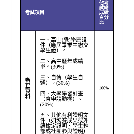
佔考
試總
考試項目
成績
百分
比
一、高中(職)學歷證
件（應屆畢業生繳交
學生證）。
二、高中歷年成績
單。(30%)
三、自傳（學生自
審
述）。(30%)
查
100%
資
四、大學學習計畫
料
（含申請動機）。
(20%)
五、其他有利證明文
件（如競賽成果或外
語檢定證明、學生幹
部或社團參與證明）