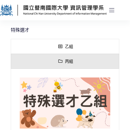
特殊選才
乙組
丙組