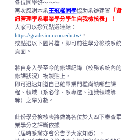
各位同學好～～～
再次感謝本系
王冠權同學
協助系辦建置
「資
訊管理學系畢業學分學生自我檢核表」！
大家可以撥冗點選連結：
https://grade.im.ncnu.edu.tw/
，
或點選以下圖片檔，即可前往學分檢核系統
頁面。
將自身入學至今的修課紀錄（校務系統內的
修課狀況）複製貼上，
即可迅速知道自己離畢業門檻尚缺哪些課
程、領域（系必修、系專選、通識領域等
等）之學分數。
此份學分檢核表將做為各位於大四下審查畢
業學分之評斷依據
（屆時系辦亦會公告予大家知悉），