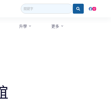
升學
更多
誼