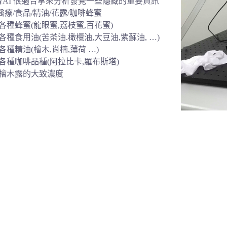
AI 很適合拿來分析發覺一些隱藏的重要資訊
醫療/食品/精油/花露/咖啡蜂蜜
各種蜂蜜(龍眼蜜,荔枝蜜,百花蜜)
各種食用油(苦茶油.橄欖油,大豆油,紫蘇油, …)
各種精油(檜木,肖楠,薄荷 …)
各種咖啡品種(阿拉比卡,羅布斯塔)
檜木露的大致濃度