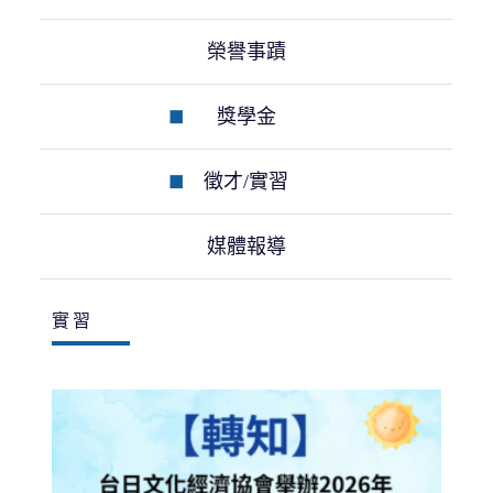
榮譽事蹟
獎學金
徵才/實習
媒體報導
實習