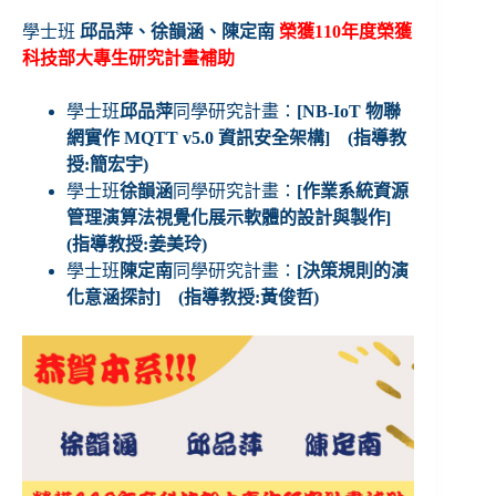
學士班
邱品萍
、徐韻涵
、陳定南
榮獲110年度榮獲
科技部大專生研究計畫補助
學士班
邱品萍
同學研究計畫：
[NB-IoT 物聯
網實作 MQTT v5.0 資訊安全架構]
(指導教
授:簡宏宇)
學士班
徐韻涵
同學研究計畫：
[作業系統資源
管理演算法視覺化展示軟體的設計與製作]
(指導教授:姜美玲)
學士班
陳定南
同學研究計畫：
[決策規則的演
化意涵探討] (指導教授:黃俊哲)