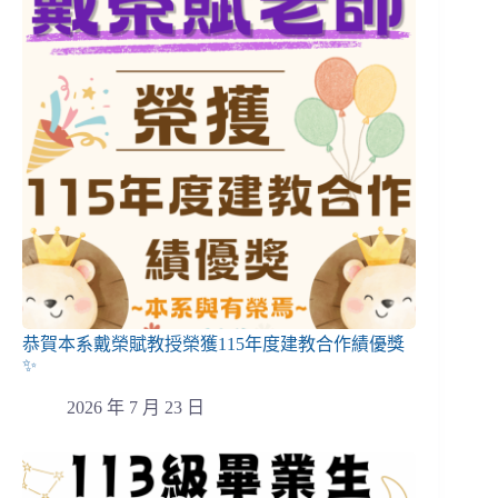
恭賀本系戴榮賦教授榮獲115年度建教合作績優獎
✨
2026 年 7 月 23 日