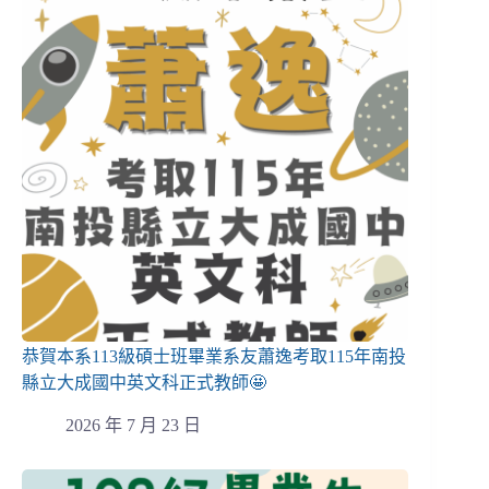
恭賀本系113級碩士班畢業系友蕭逸考取115年南投
縣立大成國中英文科正式教師🤩
2026 年 7 月 23 日