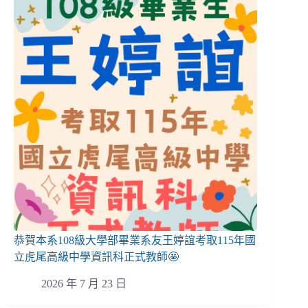
恭賀本系108級大學部畢業系友王婷誼考取115年國
立虎尾高級中學資訊科正式教師🤩
2026 年 7 月 23 日