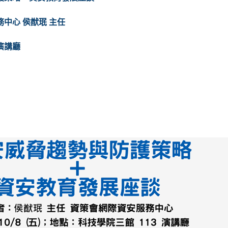
務中心
侯猷珉 主任
 演講廳