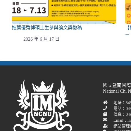
推薦優秀博碩士生參與論文獎徵稿
【
－
2026 年 6 月 17 日
國立暨南國
National Chi 
地址：54
電話：049
傳真：049-
Email：im
網站管理