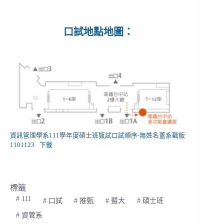
口試地點地圖：
資訊管理學系111學年度碩士班甄試口試順序-無姓名蓋系戳版
1101123
下載
標籤
#
111
#
口試
#
推甄
#
暨大
#
碩士班
#
資管系