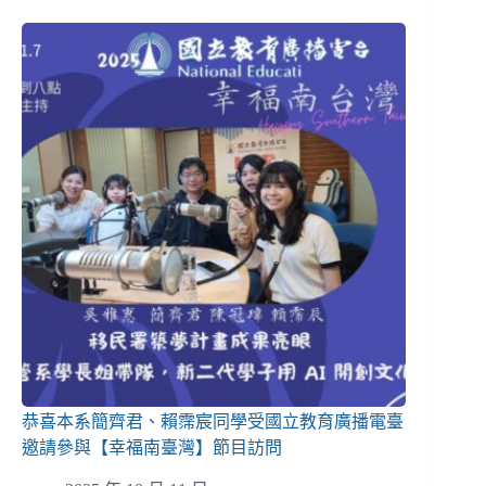
恭喜本系簡齊君、賴霈宸同學受國立教育廣播電臺
邀請參與【幸福南臺灣】節目訪問