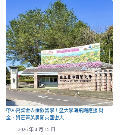
帶20萬獎金去倫敦留學！暨大學海飛颺應援 財
金、資管菁英勇闖英國密大
2026 年 4 月 15 日