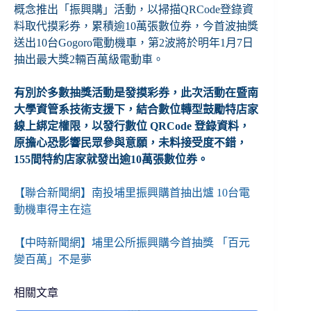
概念推出「振興購」活動，以掃描QRCode登錄資
料取代摸彩券，累積逾10萬張數位券，今首波抽獎
送出10台Gogoro電動機車，第2波將於明年1月7日
抽出最大獎2輛百萬級電動車。
有別於多數抽獎活動是發摸彩券，此次活動在暨南
大學資管系技術支援下，結合數位轉型鼓勵特店家
線上綁定權限，以發行數位 QRCode 登錄資料，
原擔心恐影響民眾參與意願，未料接受度不錯，
155間特約店家就發出逾10萬張數位券。
【聯合新聞網】南投埔里振興購首抽出爐 10台電
動機車得主在這
【中時新聞網】埔里公所振興購今首抽獎 「百元
變百萬」不是夢
相關文章