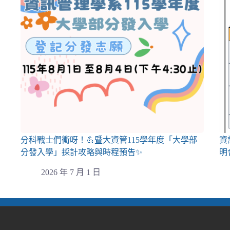
分科戰士們衝呀！💪暨大資管115學年度「大學部
資
分發入學」採計攻略與時程預告✨
明
2026 年 7 月 1 日