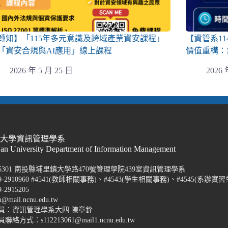
轉知】「115年多元意識及跨域產業資安課程」
【資管系1
「資安合規與AI應用」線上課程
價值重構：
2026 年 5 月 25 日
2026 
際大學資訊管理學系
Nan University Department of Information Management
5301 南投縣埔里鎮大學路470號管理學院439室資訊管理學系
-2910960 #4541(教師相關事務)、#4543(學生相關事務)、#4545(系辦實習
2915205
@mail.ncnu.edu.tw
員：資訊管理學系大四 陳章銓
方式：s112213061@mail1.ncnu.edu.tw