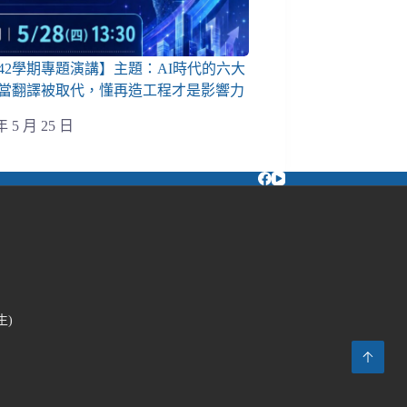
142學期專題演講】主題：AI時代的六大
當翻譯被取代，懂再造工程才是影響力
年 5 月 25 日
生)