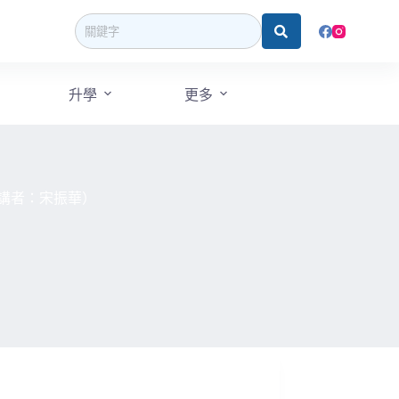
升學
更多
（講者：宋振華）
）