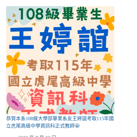
恭賀本系108級大學部畢業系友王婷誼考取115年國
立虎尾高級中學資訊科正式教師🤩