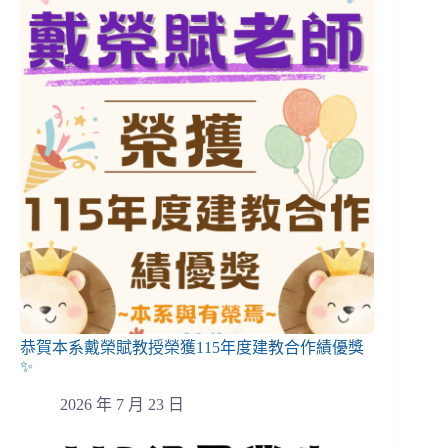
恭賀本系戴榮賦教授榮獲115年度建教合作績優獎
✨
2026 年 7 月 23 日