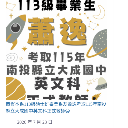
恭賀本系113級碩士班畢業系友蕭逸考取115年南投
縣立大成國中英文科正式教師🤩
2026 年 7 月 23 日