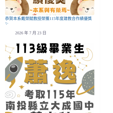
恭賀本系戴榮賦教授榮獲115年度建教合作績優獎
✨
2026 年 7 月 23 日