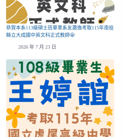
恭賀本系113級碩士班畢業系友蕭逸考取115年南投
縣立大成國中英文科正式教師🤩
2026 年 7 月 23 日