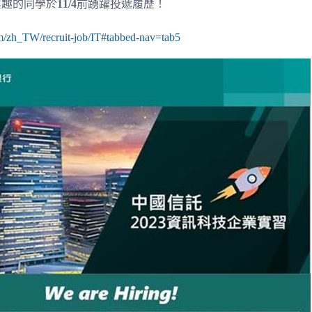
興趣的同學於
11/4
前踴躍投遞履歷！
com/zh_TW/recruit-job/IT#tabbed-nav=tab5