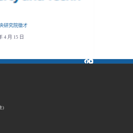
央研究院徵才
年 4 月 15 日
生)