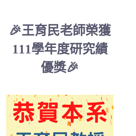
🎉王育民老師榮獲
111學年度研究績
優獎🎉