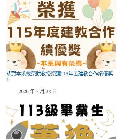
恭賀本系戴榮賦教授榮獲115年度建教合作績優獎
✨
2026 年 7 月 23 日