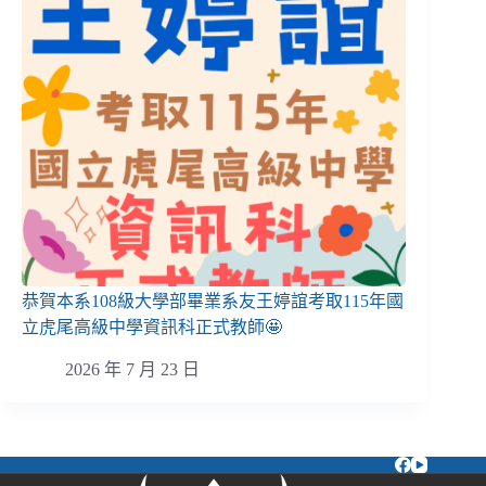
恭賀本系108級大學部畢業系友王婷誼考取115年國
立虎尾高級中學資訊科正式教師🤩
2026 年 7 月 23 日