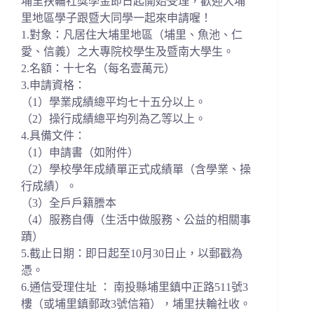
埔里扶輪社獎學金即日起開始受理，
歡迎大埔
里地區學子跟暨大同學一起來申請喔！
1.對象：凡居住大埔里地區（埔里、魚池、仁
愛、信義）
之大專院校學生及暨南大學生。
2.名額：十七名（每名壹萬元）
3.申請資格：
（1）學業成績總平均七十五分以上。
（2）操行成績總平均列為乙等以上。
4.具備文件：
（1）申請書（如附件）
（2）學校學年成績單正式成績單（含學業、操
行成績）。
（3）全戶戶籍謄本
（4）服務自傳（生活中做服務、公益的相關事
蹟）
5.截止日期：即日起至10月30日止，以郵戳為
憑。
6.通信受理住址 ： 南投縣埔里鎮中正路511號3
樓（或埔里鎮郵政3號信箱），
埔里扶輪社收。