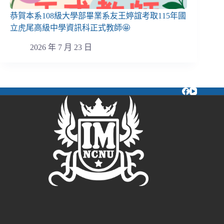
恭賀本系108級大學部畢業系友王婷誼考取115年國
立虎尾高級中學資訊科正式教師🤩
2026 年 7 月 23 日