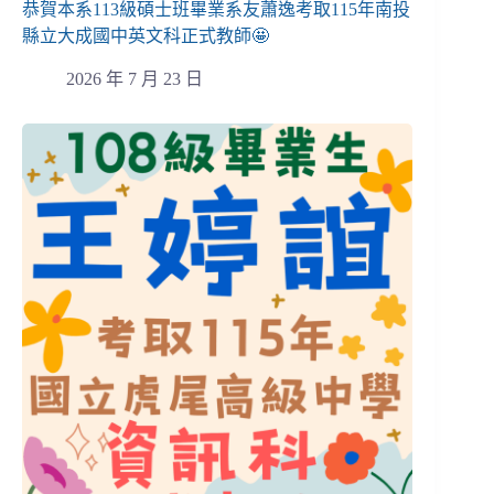
恭賀本系113級碩士班畢業系友蕭逸考取115年南投
縣立大成國中英文科正式教師🤩
2026 年 7 月 23 日