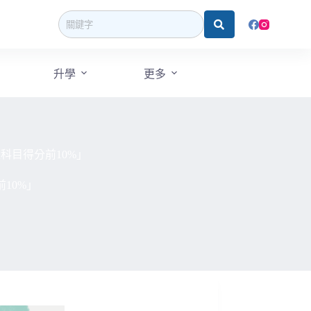
升學
更多
科目得分前10%」
10%」