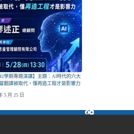
142學期專題演講】主題：AI時代的六大
當翻譯被取代，懂再造工程才是影響力
年 5 月 25 日