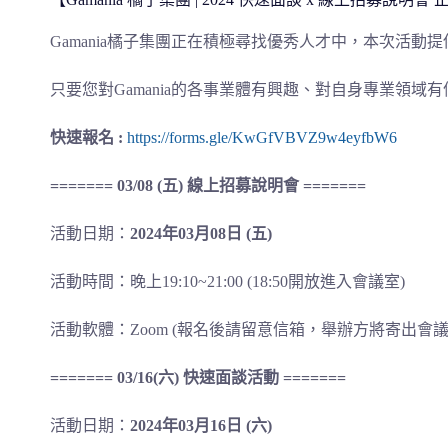
Gamania
橘子集團正在積極尋找優秀人才中，
本次活動提
只要您對
Gamania
的各事業體有興趣、
對自身專業領域有
快速報名 :
https://forms.gle/
KwGfVBVZ9w4eyfbW6
======= 03/08 (
五
)
線上招募說明會
=======
活動日期：
2024
年03
月08
日 (
五)
活動時間：晚上19:10~21:00 (18:50開放進入會議室)
活動軟體：Zoom (報名後請留意信箱，舉辦方將寄出會議
======= 03/16(
六)
快速面談活動 =======
活動日期：
2024
年03
月16
日 (
六)