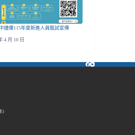
中捷運115年度新進人員甄試宣傳
年 4 月 10 日
生)