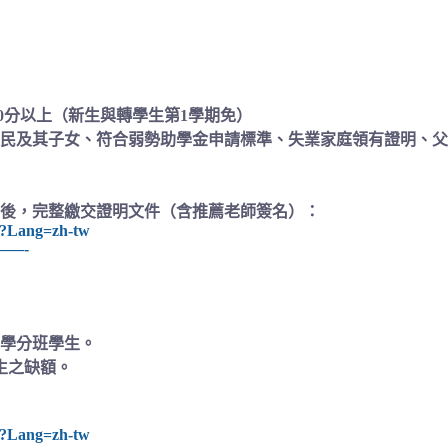
80分以上（新生與轉學生第1學期免）
民及其子女、符合弱勢助學金申請標準、失業家庭領有證明、父
請後，完整繳交證明文件（含推薦老師簽名）：
hp?Lang=zh-tw
—-
、學分班學生。
生之缺額。
hp?Lang=zh-tw