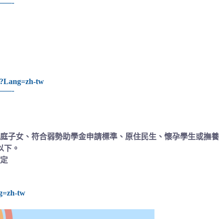
—-
hp?Lang=zh-tw
—-
庭子女、符合弱勢助學金申請標準、原住民生、懷孕學生或撫養
以下。
規定
ng=zh-tw