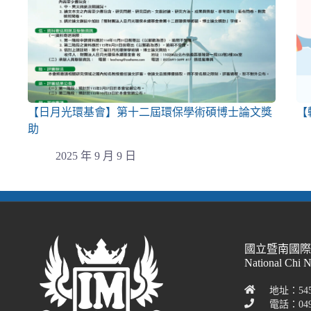
【日月光環基會】第十二屆環保學術碩博士論文獎
【
助
2025 年 9 月 9 日
國立暨南國
National Chi 
地址：54
電話：049