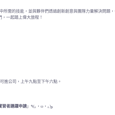
學習其中所需的技能，並與夥伴們透過創新創意與團隊力量解決問題
們，一起踏上偉大旅程！
少四天以上可進公司，上午九點至下午六點。
實習者踴躍申請
」٩(｡・ω・｡)و