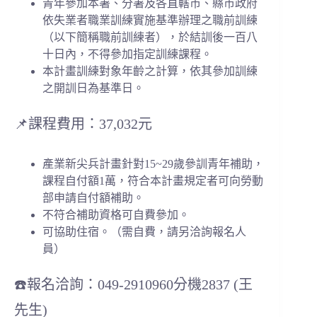
青年參加本署、分署及各直轄市、縣市政府
依失業者職業訓練實施基準辦理之職前訓練
（以下簡稱職前訓練者），於結訓後一百八
十日內，不得參加指定訓練課程。
本計畫訓練對象年齡之計算，依其參加訓練
之開訓日為基準日。
📌課程費用：37,032元
產業新尖兵計畫針對15~29歲參訓青年補助，
課程自付額1萬，符合本計畫規定者可向勞動
部申請自付額補助。
不符合補助資格可自費參加。
可協助住宿。（需自費，請另洽詢報名人
員）
☎️報名洽詢：049-2910960分機2837 (王
先生)