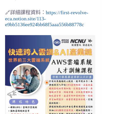
🔗詳細課程資料：
https://first-revolve-
eca.notion.site/113-
e9bb5136ee924bb68f5aaa556b88778c