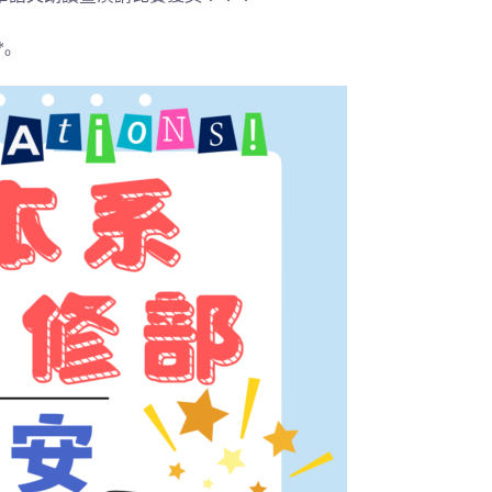
～～✧｡٩(ˊᗜˋ)و✧*｡