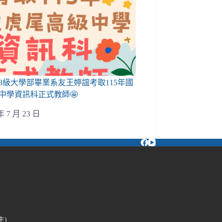
08級大學部畢業系友王婷誼考取115年國
中學資訊科正式教師🤩
年 7 月 23 日
生)