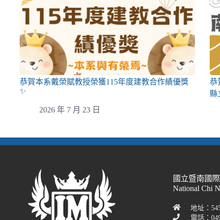
恭賀本系戴榮賦教授榮獲115年度建教合作績優獎
恭
✨
縣
2026 年 7 月 23 日
國立暨南國
National Chi 
地址：54
電話：049