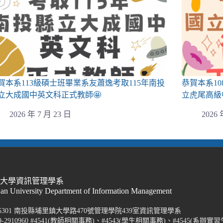
賀本系113級碩士班畢業系友蕭逸考取115年南投
恭賀本系1
立大成國中英文科正式教師🤩
立虎尾高級
2026 年 7 月 23 日
2026 
際大學資訊管理學系
Nan University Department of Information Management
5301 南投縣埔里鎮大學路470號管理學院439室資訊管理學系
-2910960 #4541(教師相關事務)、#4543(學生相關事務)、#4545(系辦實習