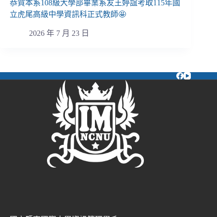
恭賀本系108級大學部畢業系友王婷誼考取115年國
立虎尾高級中學資訊科正式教師🤩
2026 年 7 月 23 日