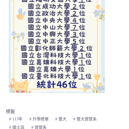
標籤
#
113年
#
升學榜單
#
暨大
#
暨大資管系
#
碩士班
#
資管系