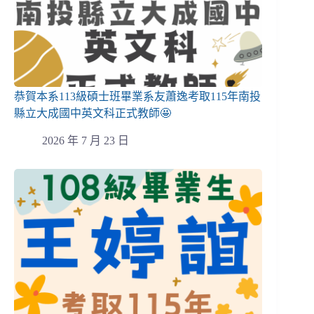
恭賀本系113級碩士班畢業系友蕭逸考取115年南投
縣立大成國中英文科正式教師🤩
2026 年 7 月 23 日