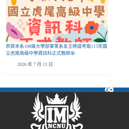
恭賀本系108級大學部畢業系友王婷誼考取115年國
立虎尾高級中學資訊科正式教師🤩
2026 年 7 月 23 日