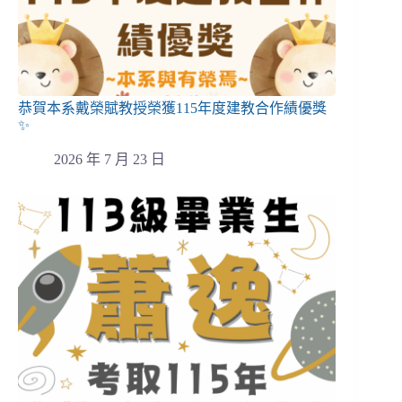
恭賀本系戴榮賦教授榮獲115年度建教合作績優獎
✨
2026 年 7 月 23 日