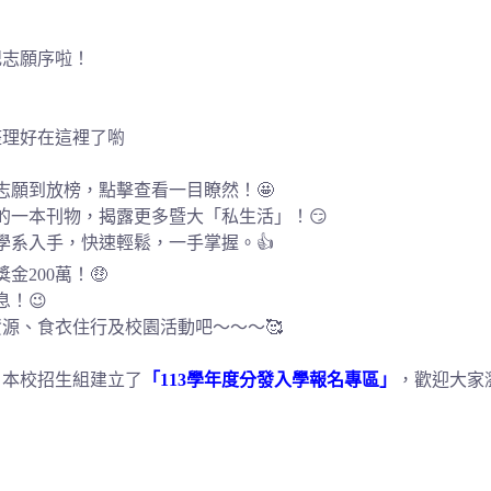
登記志願序啦！
整理好在這裡了喲
志願到放榜，點擊查看一目瞭然！🤩
的一本刊物，揭露更多暨大「私生活」！😏
學系入手，快速輕鬆，一手掌握。👍
200萬！🤑
！😉
源、食衣住行及校園活動吧～～～🥰
，本校招生組建立了
「113學年度分發入學報名專區」
，歡迎大家