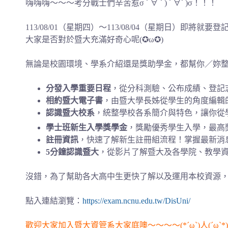
嗨嗨嗨～～～考分戰士們辛苦惹σ ﾟ∀ ﾟ) ﾟ∀ﾟ)σ！！！
113/08/01（星期四）～113/08/04（星期日）即將就要
大家是否對於暨大充滿好奇心呢(✪ω✪)
無論是校園環境、學系介紹還是獎助學金，都幫你／妳
分發入學重要日程
，從分科測驗、公布成績、登記
相約暨大電子書
，由暨大學長姊從學生的角度編輯
認識暨大校系
，統整學校各系簡介與特色，讓你從
學士班新生入學獎學金
，獎勵優秀學生入學，最高獎金
註冊資訊
，快速了解新生註冊組流程！掌握最新消息
5分鐘認識暨大
，從影片了解暨大及各學院、教學資
沒錯，為了幫助各大高中生更快了解以及運用本校資源
點入連結瀏覽：
https://exam.ncnu.edu.tw/DisUni/
歡迎大家加入暨大資管系大家庭噢～～～～(*´ω`)人(´ω`*)