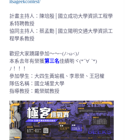
itsageekcontest/
計畫主持人：陳培殷│國立成功大學資訊工程學
系特聘教授
協同主持人：蔡孟勳│國立陽明交通大學資訊工
程學系教授
歡迎大家踴躍參加～～~(ﾉ>ω<)ﾉ
本系去年有榮獲
第三名
佳績喲ヾ(*´∀ ˋ*)
ﾉ！！！
參加學生：
大四生黃瑜楓、李恩榮、王冠權
隊伍名稱：國立埔里大學
指導教授：戴榮賦教授