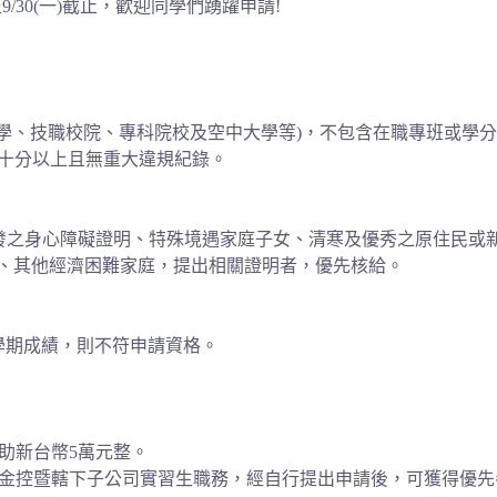
/30(一)截止，歡迎同學們踴躍申請!
大學、技職校院、專科院校及空中大學等)，不包含在職專班或學
八十分以上且無重大違規紀錄。
發之身心障礙證明、特殊境遇家庭子女、清寒及優秀之原住民或
)、其他經濟困難家庭，提出相關證明者，優先核給。
下學期成績，則不符申請資格。
助新台幣5萬元整。
邦金控暨轄下子公司實習生職務，經自行提出申請後，可獲得優先