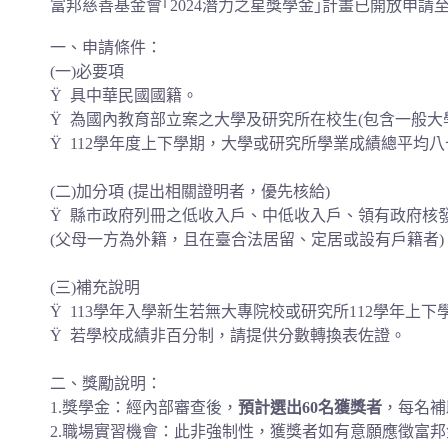
富邦慈善基金會｢2024潛力之星獎學金｣計畫已開放申請至9
一、申請條件：
(一)必要項
Ÿ 具中華民國國籍。
Ÿ 為國內教育部立案之大學及研究所在校生(包含一般
Ÿ 112學年度上下學期，大學或研究所學業成績總平均
(二)加分項 (提出相關證明者，優先核給)
Ÿ 縣市政府列冊之低收入戶、中低收入戶、領有政府核
(父母一方為外籍，且在臺合法居留、定居或設有戶籍者
(三)補充說明
Ÿ 113學年入學新生若無大專院校或研究所112學年上
Ÿ 若學校成績非百分制，請提供分數轉換表佐證。
二、獎勵說明：
1.獎學金：經內部審查後，
預計選出60名獲獎者
，每名補
2.職場實習機會：此非強制性，獲獎者如有意願應徵富