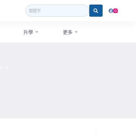
升學
更多
一)