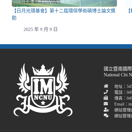
【日月光環基會】第十二屆環保學術碩博士論文獎
【
助
2025 年 9 月 9 日
國立暨南國
National Chi 
地址：54
電話：049
傳真：049-
Email：im
網站管理
網站管理員聯絡