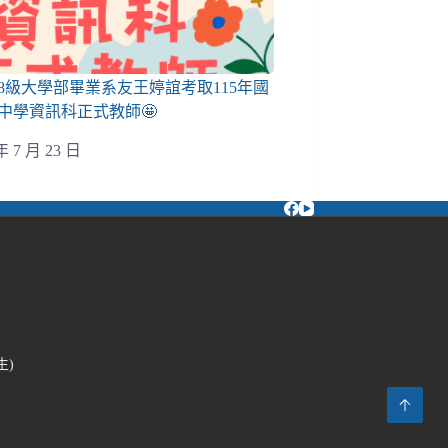
08級大學部畢業系友王婷誼考取115年國
中學資訊科正式教師🤩
年 7 月 23 日
生)