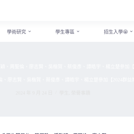
學術研究
學生專區
招生入學🤩
劭穎、周聖倫、廖志賢、吳楷賀、蔡俊彥、譚皓宇、楊立楚參加【2
聖倫、廖志賢、吳楷賀、蔡俊彥、譚皓宇、楊立楚參加【2024群益
2024 年 9 月 24 日
學生
,
榮譽事蹟