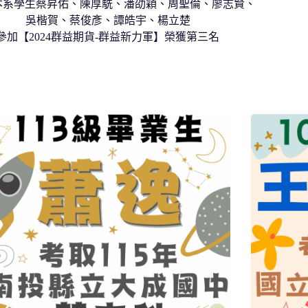
! 本系學生蔡昇佑、陳厚駪、潘劭穎、周聖倫、廖志賢、
吳楷賀、蔡俊彥、譚皓宇、楊立楚
參加【2024群益期貨-群益新力軍】榮獲第三名