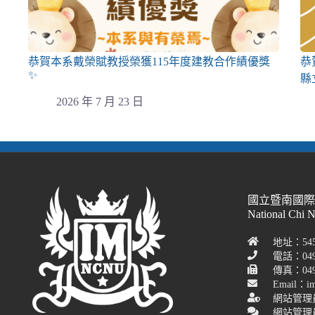
恭賀本系戴榮賦教授榮獲115年度建教合作績優獎
恭
✨
縣
2026 年 7 月 23 日
國立暨南國
National Chi 
地址：54
電話：049
傳真：049-
Email：im
網站管理
網站管理員聯絡