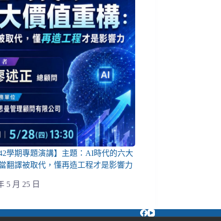
142學期專題演講】主題：AI時代的六大
當翻譯被取代，懂再造工程才是影響力
年 5 月 25 日