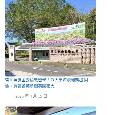
帶20萬獎金去倫敦留學！暨大學海飛颺應援 財
金、資管菁英勇闖英國密大
2026 年 4 月 15 日