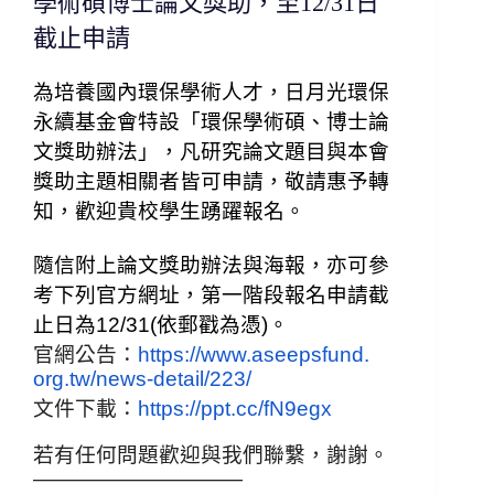
學術碩博士論文獎助，至12/31日
截止申請
為培養國內環保學術人才，日月光環保
永續基金會特設「
環保學術碩、博士論
文獎助辦法」，
凡研究論文題目與本會
獎助主題相關者皆可申請，敬請惠予轉
知，
歡迎貴校學生踴躍報名。
隨信附上論文獎助辦法與海報，亦可參
考下列官方網址，
第一階段報名申請截
止日為
12/31(
依郵戳為憑
)
。
官網公告：
https://www.aseepsfund.
org.tw/news-detail/223/
文件下載：
https://ppt.cc/fN9egx
若有任何問題歡迎與我們聯繫，謝謝。
——————————