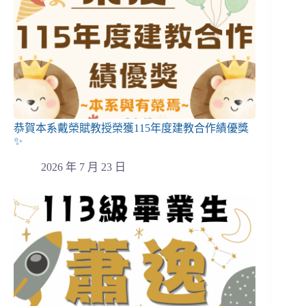
恭賀本系戴榮賦教授榮獲115年度建教合作績優獎
✨
2026 年 7 月 23 日