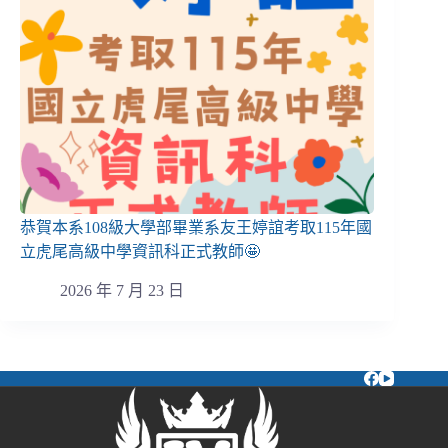
恭賀本系108級大學部畢業系友王婷誼考取115年國
立虎尾高級中學資訊科正式教師🤩
2026 年 7 月 23 日