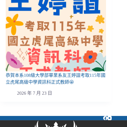
恭賀本系108級大學部畢業系友王婷誼考取115年國
立虎尾高級中學資訊科正式教師🤩
2026 年 7 月 23 日