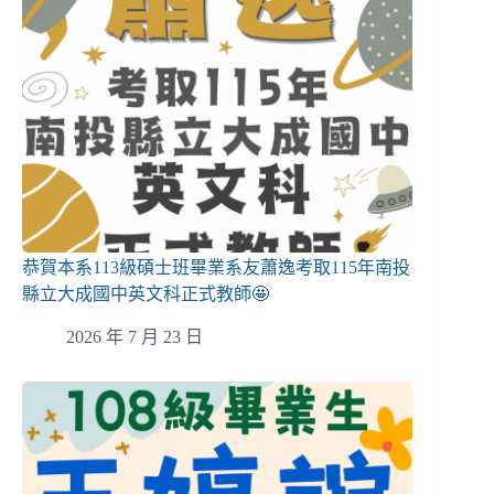
恭賀本系113級碩士班畢業系友蕭逸考取115年南投
縣立大成國中英文科正式教師🤩
2026 年 7 月 23 日