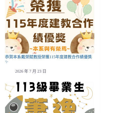
恭賀本系戴榮賦教授榮獲115年度建教合作績優獎
✨
2026 年 7 月 23 日