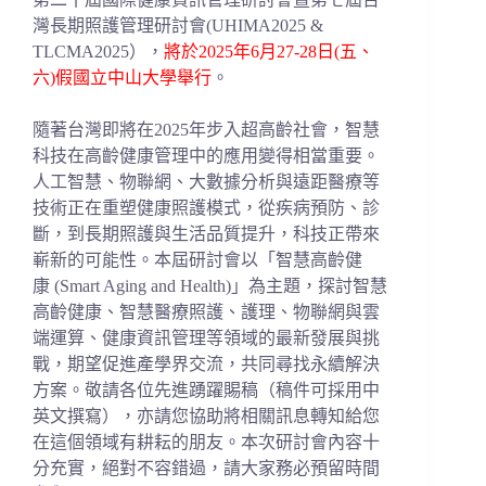
灣長期照護管理研討會(UHIMA2025 &
TLCMA2025），
將於2025年6月27-28日(五、
六)假國立中山大學舉行
。
隨著台灣即將在2025年步入超高齡社會，智慧
科技在高齡健康管理中的應用變得相當重要。
人工智慧、物聯網、大數據分析與遠距醫療等
技術正在重塑健康照護模式，從疾病預防、診
斷，到長期照護與生活品質提升，科技正帶來
嶄新的可能性。本屆研討會以「智慧高齡健
康 (Smart Aging and Health)」為主題，探討智慧
高齡健康、智慧醫療照護、護理、物聯網與雲
端運算、健康資訊管理等領域的最新發展與挑
戰，期望促進產學界交流，共同尋找永續解決
方案。敬請各位先進踴躍賜稿（稿件可採用中
英文撰寫），亦請您協助將相關訊息轉知給您
在這個領域有耕耘的朋友。本次研討會內容十
分充實，絕對不容錯過，請大家務必預留時間