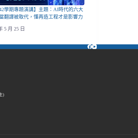
142學期專題演講】主題：AI時代的六大
當翻譯被取代，懂再造工程才是影響力
年 5 月 25 日
生)