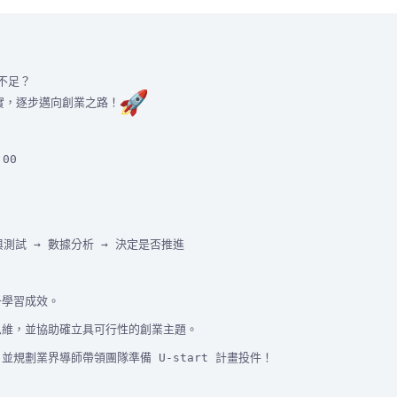
實，逐步邁向創業之路！
思維，
，