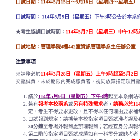
口試日期：114年5月15日～5月16日（星期四～
星期五）
口試時間： 114年5月9日（星期五）下午3時
公告於本系
★考生協調口試時間：
114年5月7日（星期三）中午12
口試地點：管理學院4樓442室資訊管理學系主任辦公室
注意事項
※請務必於
114年3月28日（星期五）上午9時起至5月2
交甄試費，未於期限內完成繳費者，視同放棄指定項目
請於
114年5月9日（星期五）下午3時
起至本系網站
若有
報考本校兩系
或
另有特殊需求
者，
請務必於11
定，考生不得要求更改，且不得以任何理由要求補
口試報到規定：請攜帶本校指定項目甄試
准考證
及
30分鐘
至考場外報到處辦理報到；若經查身分與報
第二階段指定項目甄試成績如有一科零分或缺考者