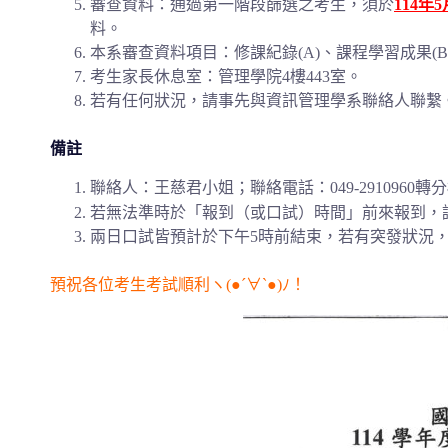
審查資料：通過第一階段篩選之考生，須於
114年
料。
本系審查資料項目：修課紀錄(A)、課程學習成果(B、
考生家長休息室：管理學院4樓443室。
若有任何狀況，請事先與資訊管理學系聯絡人聯繫
備註
聯絡人：王慈君小姐；聯絡電話：
049-2910960
轉分
若無法準時於「報到（或口試）時間」前來報到，
兩日口試皆預計於下午5時前結束，若有突發狀況
預祝各位考生考試順利ヽ(●´∀`●)ﾉ！