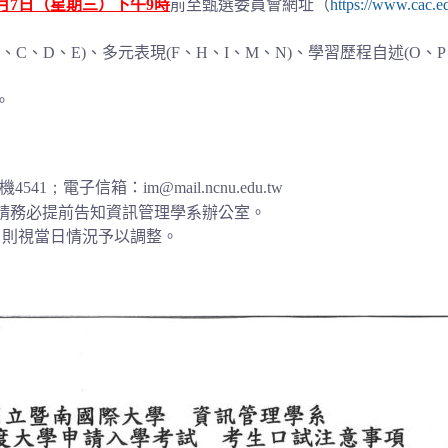
5月7日（星期三）下午9時
前至甄選委員會網址（
https://www.cac.e
C、D、E)、多元表現(F、H、I、M、N)、學習歷程自述(O、P
。
機
4541；
電子信箱：
im@mail.ncnu.edu.tw
請務必提前告知資訊管理學系辦公室。
，則視當日情況予以調整。