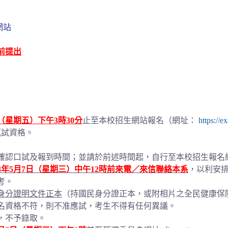
網站
時前提出
日（星期五）下午3時30分
止至本校招生網站報名（網址：
https://
甄試資格。
確認口試及報到時間；並請於前述時間起，自行至本校招生報名
4年5月7日（星期三）中午12時前來電／來信聯絡本系
，以利安
考。
身分證明文件正本
（持國民身分證正本，或附相片之全民健康保
名資格不符，則不准應試，考生不得有任何異議。
，不予錄取。