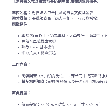
【消費者文教基金會菸害防制專案 兼職調查員招募】
單位名稱：
財團法人中華民國消費者文教基金會
徵才職位：
兼職調查員（兩人一組，自行尋找搭擋）
應徵條件：
年齡 20 歲以上，須為專科、大學或研究所學生（
具備汽車或機車駕照
熟悉 Excel 基本操作
細心負責，機靈沉穩
工作內容：
喬裝調查
（A 員須為男性）：穿著高中或高職制
禁菸場所調查
：記錄禁菸標示及是否有違規吸菸行
薪資待遇：
每區薪資：3,040 元 + 雜費 800 元（共 3,840 元）