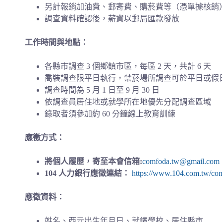
另計報銷加油費、郵寄費、購菸費等（憑單據核銷
調查資料確認後，薪資以郵局匯款發放
工作時間與地點：
各縣市調查 3 個鄉鎮市區，每區 2 天，共計 6 天
喬裝調查限平日執行，禁菸場所調查可於平日或假
調查時間為 5 月 1 日至 9 月 30 日
依調查員居住地或就學所在地優先分配調查區域
錄取者須參加約 60 分鐘線上教育訓練
應徵方式：
將個人履歷，寄至本會信箱:
comfoda.tw@gmail.com
104 人力銀行應徵連結：
https://www.104.com.tw/co
應徵資料：
姓名、西元出生年月日、就讀學校、居住縣市