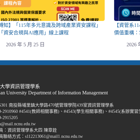
轉知】「115年多元意識及跨域產業資安課程」
【資管系1
「資安合規與AI應用」線上課程
價值重構：
2026 年 5 月 25 日
2026 
際大學資訊管理學系
Nan University Department of Information Management
5301 南投縣埔里鎮大學路470號管理學院439室資訊管理學系
-2910960 #4541(教師相關事務)、#4543(學生相關事務)、#4545(系辦實習
2915205
@mail.ncnu.edu.tw
員：資訊管理學系大四 陳章銓
方式：s112213061@mail1.ncnu.edu.tw