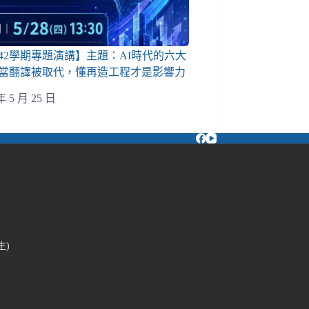
142學期專題演講】主題：AI時代的六大
當翻譯被取代，懂再造工程才是影響力
年 5 月 25 日
生)