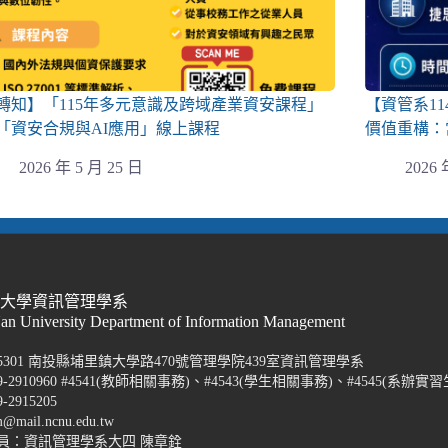
轉知】「115年多元意識及跨域產業資安課程」
【資管系1
「資安合規與AI應用」線上課程
價值重構：
2026 年 5 月 25 日
2026 
際大學資訊管理學系
Nan University Department of Information Management
5301 南投縣埔里鎮大學路470號管理學院439室資訊管理學系
-2910960 #4541(教師相關事務)、#4543(學生相關事務)、#4545(系辦實習
2915205
@mail.ncnu.edu.tw
員：資訊管理學系大四 陳章銓