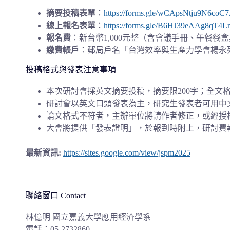
摘要投稿表單
：
https://forms.gle/wCApsNtju9N6coC
線上報名表單
：
https://forms.gle/B6HJ39eAAg8qT4L
報名費
：新台幣1,000元整（含會議手冊、午餐餐
繳費帳戶
：郵局戶名「台灣效率與生產力學會楊永列」，局
投稿格式與發表注意事項
本次研討會採英文摘要投稿，摘要限200字；全文
研討會以英文口頭發表為主，研究生發表者可用中
論文格式不符者，主辦單位將請作者修正，或經授
大會將提供「發表證明」，於報到時附上，研討費
最新資訊
:
https://sites.google.com/view/jspm2025
聯絡窗口 Contact
林億明 國立嘉義大學應用經濟學系
電話：
05-2732860