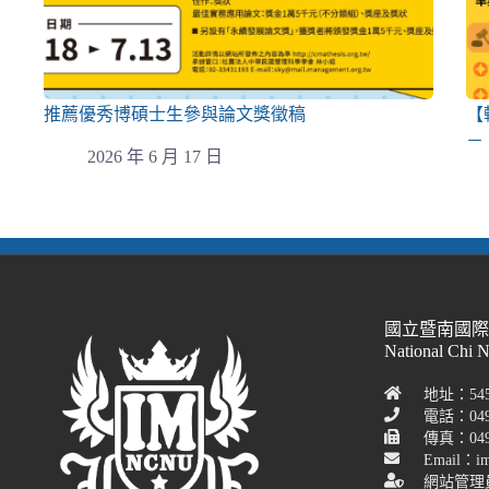
推薦優秀博碩士生參與論文獎徵稿
【
－
2026 年 6 月 17 日
國立暨南國
National Chi 
地址：54
電話：049
傳真：049-
Email：im
網站管理