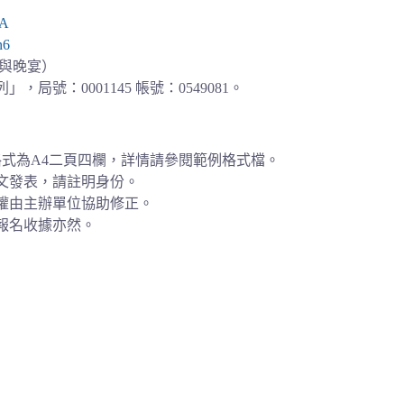
7A
n6
盒與晚宴）
號：0001145 帳號：0549081。
格式為A4二頁四欄，詳情請參閱範例格式檔。
文發表，請註明身份。
權由主辦單位協助修正。
報名收據亦然。