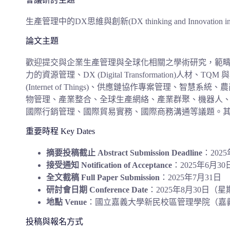
生產管理中的
DX
思維與創新
(DX thinking and Innovation 
論文主題
歡迎提交與企業生產管理與全球化相關之學術研究，
範
力的資源管理、
DX (Digital Transformation)
人材、
TQM
與
(Internet of Things)
、供應鏈協作專案管理、智慧系統、農
物管理、產業整合、全球生產網絡、
產業群聚、機器人
國際行銷管理、國際貿易實務、國際商務溝通等議題。
重要時程 Key Dates
摘要投稿截止
Abstract Submission Deadline
：202
接受通知
Notification of Acceptance
：2025年6月30
全文截稿
Full Paper Submission
：2025年7月31日
研討會日期
Conference Date
：2025年8月30日（
地點
Venue
：國立嘉義大學新民校區管理學院（嘉義
投稿與報名方式