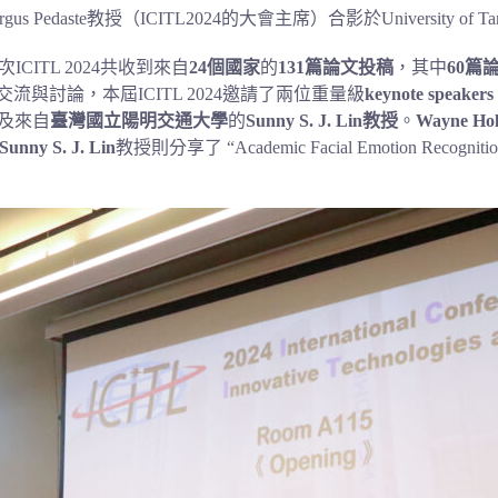
edaste教授（ICITL2024的大會主席）合影於University of T
CITL 2024共收到來自
24個國家
的
131篇論文投稿
，其中
60篇
與討論，本屆ICITL 2024邀請了兩位重量級
keynote speakers
及來自
臺灣國立陽明交通大學
的
Sunny S. J. Lin教授
。
Wayne
Ho
Sunny S. J. Lin
教授則分享了 “Academic Facial Emotion Recognition wi