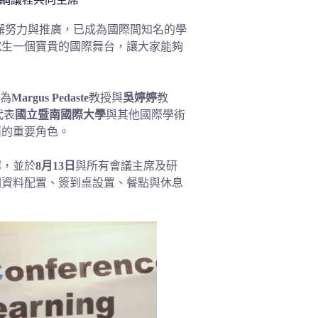
懈努力與推廣，已成為國際間知名的學
究生一個寶貴的國際舞台，讓大家能夠
為
Margus Pedaste
教授與
吳婷婷
教
代表
國立暨南國際大學
與其他國際學術
面的重要角色。
認，並於
8月13日
與所有會議主席及研
關資料配置、簽到桌設置、餐點與休息