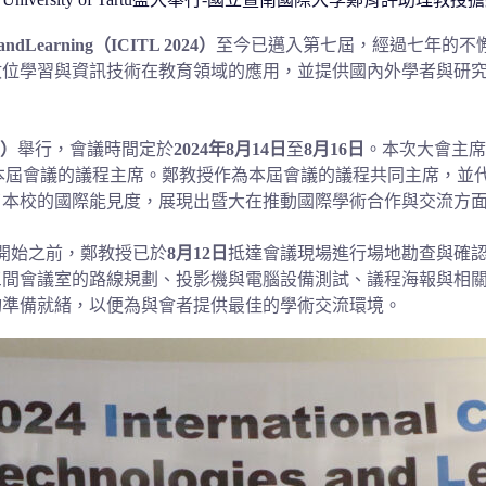
ies andLearning（ICITL 2024）
至今已邁入第七屆，經過七年的不
數位學習與資訊技術在教育領域的應用，並提供國內外學者與研
u）
舉行，會議時間定於
2024年8月14日
至
8月16日
。本次大會主席
本屆會議的議程主席。鄭教授作為本屆會議的議程共同主席，並
了本校的國際能見度，展現出暨大在推動國際學術合作與交流方
議開始之前，鄭教授已於
8月12日
抵達會議現場進行場地勘查與確
三間會議室的路線規劃、投影機與電腦設備測試、議程海報與相
均準備就緒，以便為與會者提供最佳的學術交流環境。