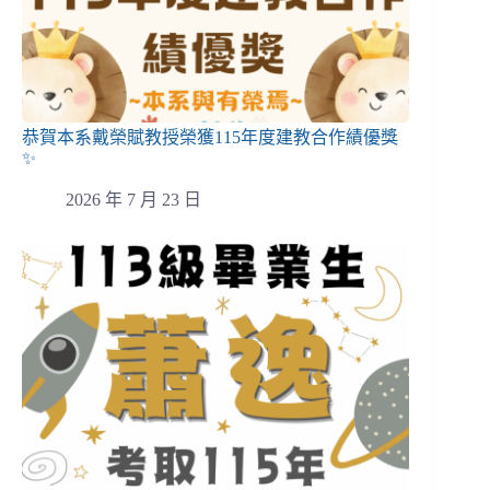
恭賀本系戴榮賦教授榮獲115年度建教合作績優獎
✨
2026 年 7 月 23 日