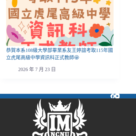
恭賀本系108級大學部畢業系友王婷誼考取115年國
立虎尾高級中學資訊科正式教師🤩
2026 年 7 月 23 日