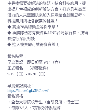
中尋找需要被解決的議題，結合科技應用、提
出提升幸福感的創新解決方案，打造具有商業
潛力的未來藍圖快來加入這場結合創新思考、
科技應用與社會觀察的挑戰！
◆ 高達28萬總獎金等你來拿！
◆ 獲勝隊伍將有機會與LINE台灣執行長、技術
長進行深度對談
◆ 進入複賽即可獲得參賽證明
報名時程：
早鳥登記：即日起至 9/14（六）
正式報名：
（
初賽徵件
）
9/15
（日）
-10/20（日）
早鳥登記網址：
https://lin.ee/1gfx3Pf/newf
報名資格：
・全台大專院校學生
（
含研究所、博士班）
・每隊3-5人，可跨校/跨系組隊