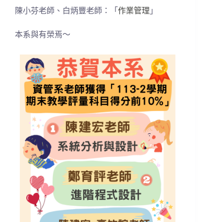
陳小芬老師、白炳豐老師：「
作業管理
」
本系與有榮焉～