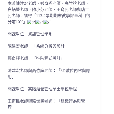
本系陳建宏老師、鄭育評老師、高竹誼老師、
白炳豐
老師
、
陳小芬老師
、
王育民
老師與
駱世
民
老師
，
獲得「113-2學期期末教學評量科目得
分前10%」
開課單位：資訊管理學系
陳建宏老師：「系統分析與設計」
鄭育評老師
：「進階程式設計」
陳建宏老師與
高竹誼
老師：
「3D數位內容與應
用」
開課單位：
高階經營管理碩士學位學程
王育民
老師與
駱世民
老師
：
「
組織行為與管
理
」