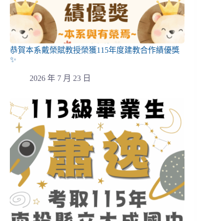
恭賀本系戴榮賦教授榮獲115年度建教合作績優獎
✨
2026 年 7 月 23 日