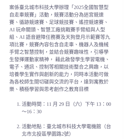
案係臺北城市科技大學辦理「2025全國智慧型
自走車競賽」活動，競賽活動分為迷宮競速
賽、循跡競速賽、足球競技賽、遙控競速賽、
AI 玩命關頭、智慧工廠挑戰賽手臂組與人型
組、AI 語音避障任務賽及天狗登月示範賽等九
項比賽，競賽內容包含自走車、機器人及機械
手臂之智慧控制，並結合競賽趣味性，引導學
生發揮運動家精神， 藉此啟發學生學習電機、
電子、通訊、控制等相關技術整合之興趣，以
培養學生實作與創新的能力，同時本活動可做
為各校師生間切磋與交流的平台，達到寓教於
樂、積極學習與思考創作之教育目標
活動時間：11 月 29 日（六）下午 13：00
〜16：30
活動地點：臺北城市科技大學電機館（台
北市北投區學園路2號）