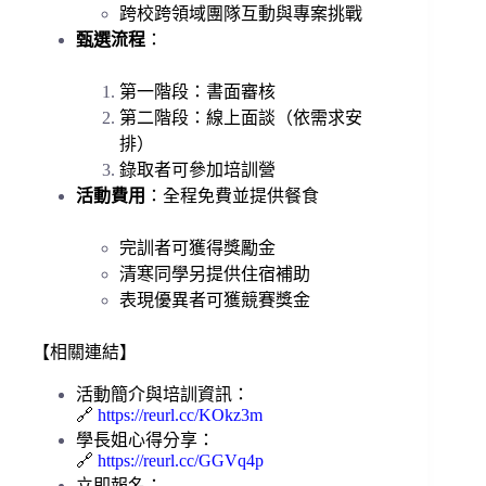
跨校跨領域團隊互動與專案挑戰
甄選流程
：
第一階段：書面審核
第二階段：線上面談（依需求安
排）
錄取者可參加培訓營
活動費用
：全程免費並提供餐食
完訓者可獲得獎勵金
清寒同學另提供住宿補助
表現優異者可獲競賽獎金
【相關連結】
活動簡介與培訓資訊：
🔗
https://reurl.cc/KOkz3m
學長姐心得分享：
🔗
https://reurl.cc/GGVq4p
立即報名：